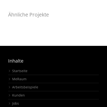
Ähnliche Projekte
Visuelles "Willkommen" und architektonischer Auftakt –
KGSt®-FORUM
Neues digitales Event-Format in gewohnter Atmosphäre
Gemeinschaftsstand
,
Ausstellung
- regio iT, Livestream
Livestream
,
Regional
Inhalte
Startseite
MeRaum
Arbeitsbeispiele
Kunden
Jobs