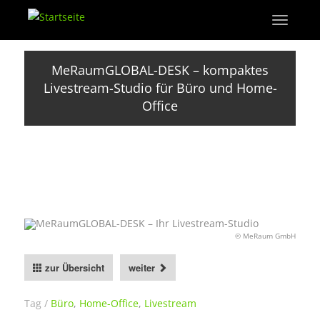
Direkt
Toggle
zum
navigati
Inhalt
MeRaumGLOBAL-DESK – kompaktes
Livestream-Studio für Büro und Home-
Office
© MeRaum GmbH
zur Übersicht
weiter
Tag
Büro
,
Home-Office
,
Livestream