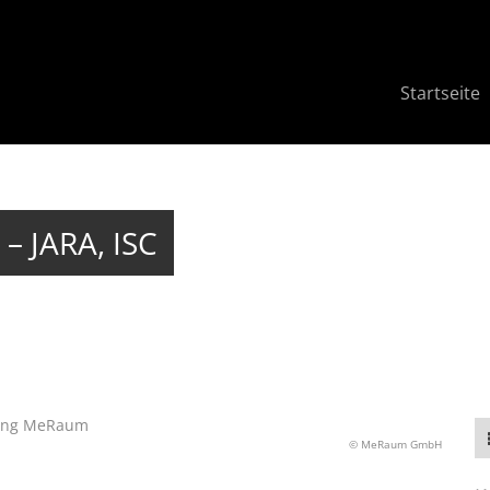
Startseite
 – JARA, ISC
© MeRaum GmbH