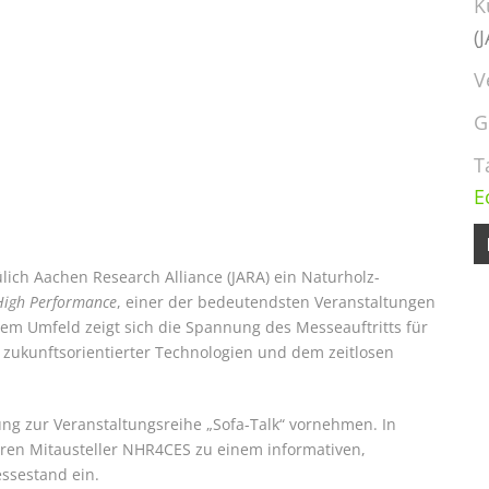
K
(
V
G
T
E
ülich Aachen Research Alliance (JARA) ein Naturholz-
High Performance
, einer der bedeutendsten Veranstaltungen
m Umfeld zeigt sich die Spannung des Messeauftritts für
 zukunftsorientierter Technologien und dem zeitlosen
ung zur Veranstaltungsreihe „Sofa-Talk“ vornehmen. In
ren Mitausteller NHR4CES zu einem informativen,
ssestand ein.