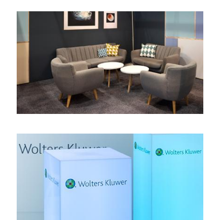
Hinein in die „gute Stube“ – JARA, ISC
Gemeinschaftsstand
,
Regional
,
Eckstand
Klar, offen und informativ – Wolters Kluwer, AdvoTec
Kopfstand