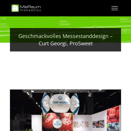
Direkt
Toggle
zum
navigati
Inhalt
Geschmackvolles Messestanddesign –
Curt Georgi, ProSweet