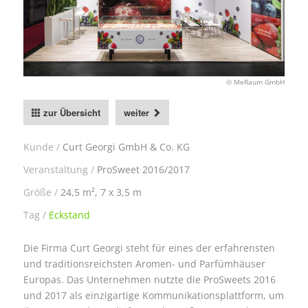
© MeRaum GmbH
zur Übersicht
weiter
Kunde
Curt Georgi GmbH & Co. KG
Veranstaltung
ProSweet 2016/2017
Größe
24,5 m², 7 x 3,5 m
Tag
Eckstand
Die Firma Curt Georgi steht für eines der erfahrensten
und traditionsreichsten Aromen- und Parfümhäuser
Europas. Das Unternehmen nutzte die ProSweets 2016
und 2017 als einzigartige Kommunikationsplattform, um