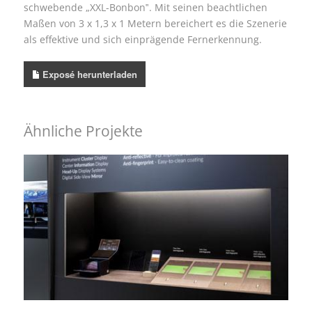
schwebende „XXL-Bonbon‟. Mit seinen beachtlichen
Maßen von 3 x 1,3 x 1 Metern bereichert es die Szenerie
als effektive und sich einprägende Fernerkennung.
Exposé herunterladen
Ähnliche Projekte
Transparentes Material wird zum sichtbaren Star –
AGC Glass
Produktpräsenter
,
Kopfstand
,
Imagestand