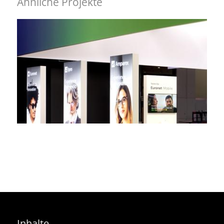
Ähnliche Projekte
Einheit zeigen, Vielfalt erlebbar machen – EVEX
Group, opti
Inselstand
Produktpräsentation bietet Gesprächsrahmen – Saint-
Gobain PAM, IFAT
Symphatischer Markenraum mit Wiedererkennungswert
Kopfstand
– Fecken-Kirfel, Interzum
Regional
,
Kopfstand
,
Imagestand
Inhalte